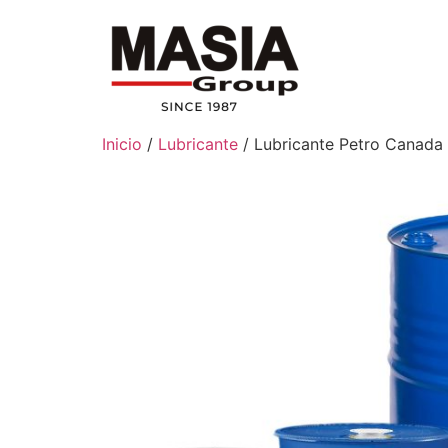
Inicio
/
Lubricante
/ Lubricante Petro Canada