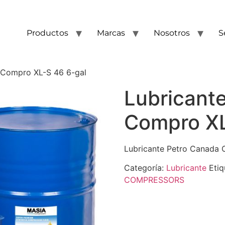
Productos
Marcas
Nosotros
S
 Compro XL-S 46 6-gal
Lubricant
Compro XL
Lubricante Petro Canada 
Categoría:
Lubricante
Etiq
COMPRESSORS