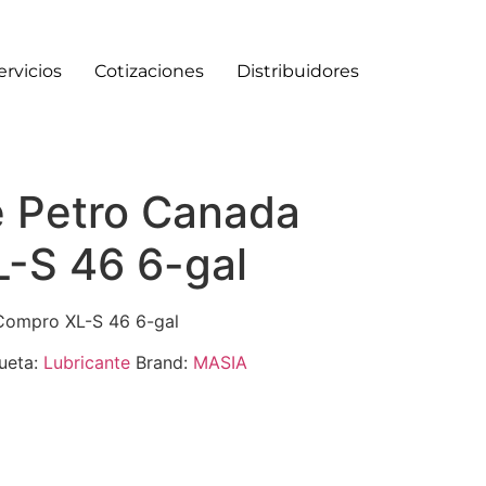
ervicios
Cotizaciones
Distribuidores
e Petro Canada
-S 46 6-gal
Compro XL-S 46 6-gal
ueta:
Lubricante
Brand:
MASIA