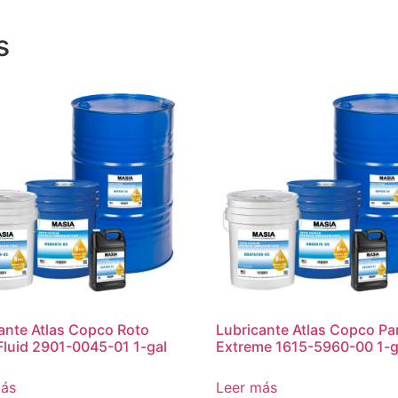
s
ante Atlas Copco Roto
Lubricante Atlas Copco Par
 Fluid 2901-0045-01 1-gal
Extreme 1615-5960-00 1-g
más
Leer más