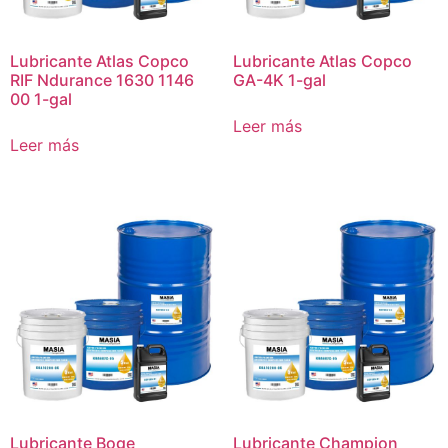
Lubricante Atlas Copco
Lubricante Atlas Copco
RIF Ndurance 1630 1146
GA-4K 1-gal
00 1-gal
Leer más
Leer más
Lubricante Boge
Lubricante Champion