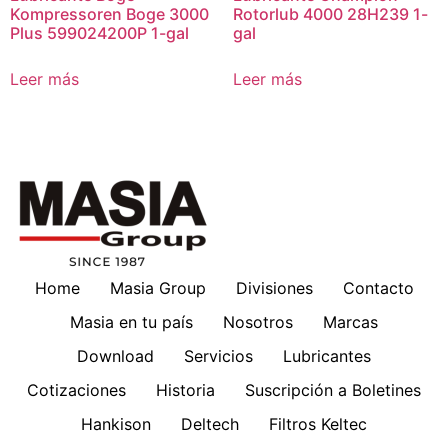
Kompressoren Boge 3000
Rotorlub 4000 28H239 1-
Plus 599024200P 1-gal
gal
Leer más
Leer más
Home
Masia Group
Divisiones
Contacto
Masia en tu país
Nosotros
Marcas
Download
Servicios
Lubricantes
Cotizaciones
Historia
Suscripción a Boletines
Hankison
Deltech
Filtros Keltec