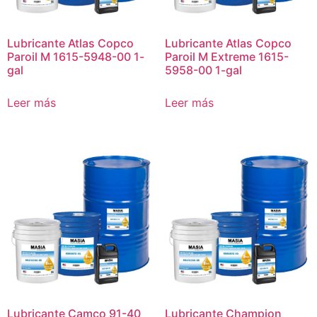
Lubricante Atlas Copco
Lubricante Atlas Copco
Paroil M 1615-5948-00 1-
Paroil M Extreme 1615-
gal
5958-00 1-gal
Leer más
Leer más
Lubricante Camco 91-40
Lubricante Champion