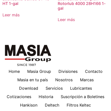
HT 1-gal
Rotorlub 4000 28H166 1-
gal
Leer más
Leer más
Home
Masia Group
Divisiones
Contacto
Masia en tu país
Nosotros
Marcas
Download
Servicios
Lubricantes
Cotizaciones
Historia
Suscripción a Boletines
Hankison
Deltech
Filtros Keltec