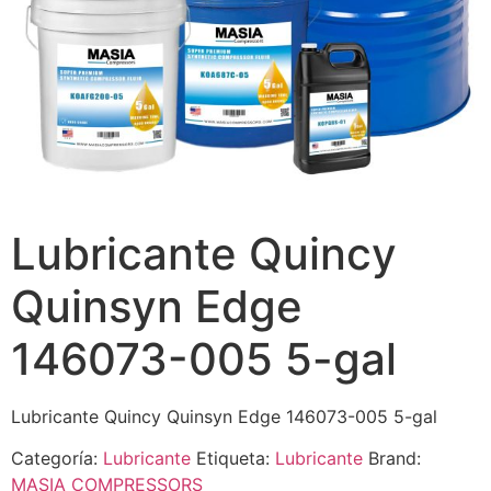
Lubricante Quincy
Quinsyn Edge
146073-005 5-gal
Lubricante Quincy Quinsyn Edge 146073-005 5-gal
Categoría:
Lubricante
Etiqueta:
Lubricante
Brand:
MASIA COMPRESSORS