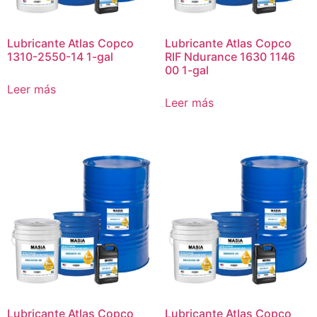
Lubricante Atlas Copco
Lubricante Atlas Copco
1310-2550-14 1-gal
RIF Ndurance 1630 1146
00 1-gal
Leer más
Leer más
Lubricante Atlas Copco
Lubricante Atlas Copco