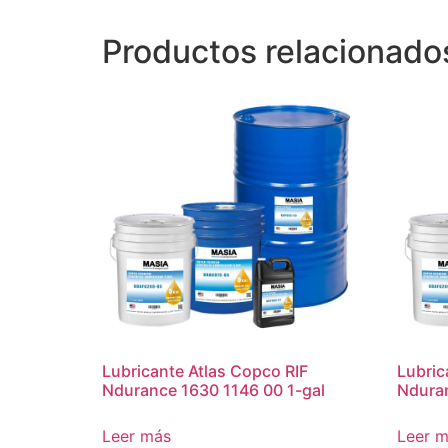
Productos relacionado
Lubricante Atlas Copco RIF
Lubric
Ndurance 1630 1146 00 1-gal
Nduran
Leer más
Leer 