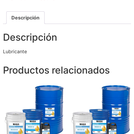
Descripción
Descripción
Lubricante
Productos relacionados