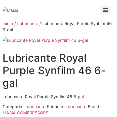
Inicio
/
Lubricante
/ Lubricante Royal Purple Synfilm 46
6-gal
Lubricante Royal
Purple Synfilm 46 6-
gal
Lubricante Royal Purple Synfilm 46 6-gal
Categoría:
Lubricante
Etiqueta:
Lubricante
Brand:
MASIA COMPRESSORS