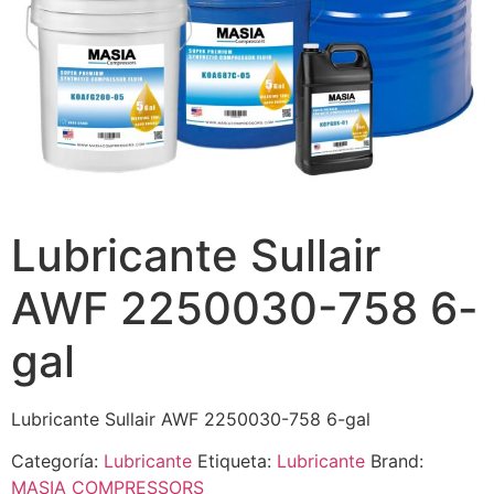
Lubricante Sullair
AWF 2250030-758 6-
gal
Lubricante Sullair AWF 2250030-758 6-gal
Categoría:
Lubricante
Etiqueta:
Lubricante
Brand:
MASIA COMPRESSORS