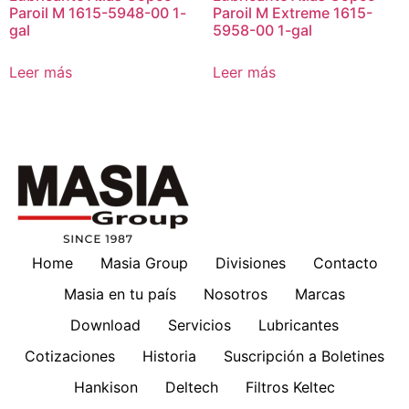
Paroil M 1615-5948-00 1-
Paroil M Extreme 1615-
gal
5958-00 1-gal
Leer más
Leer más
Home
Masia Group
Divisiones
Contacto
Masia en tu país
Nosotros
Marcas
Download
Servicios
Lubricantes
Cotizaciones
Historia
Suscripción a Boletines
Hankison
Deltech
Filtros Keltec