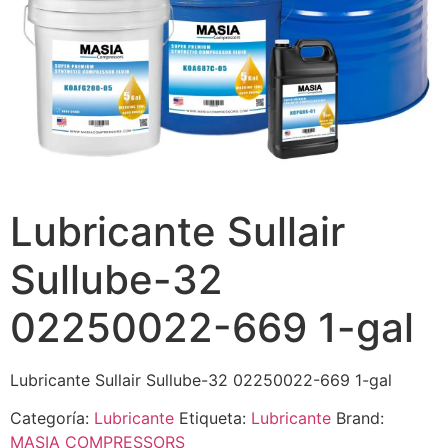
Lubricante Sullair
Sullube-32
02250022-669 1-gal
Lubricante Sullair Sullube-32 02250022-669 1-gal
Categoría:
Lubricante
Etiqueta:
Lubricante
Brand:
MASIA COMPRESSORS