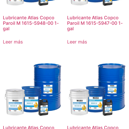
Lubricante Atlas Copco
Lubricante Atlas Copco
Paroil M 1615-5948-00 1-
Paroil M 1615-5947-00 1-
gal
gal
Leer más
Leer más
Lubricante Atlas Copco
Lubricante Atlas Copco