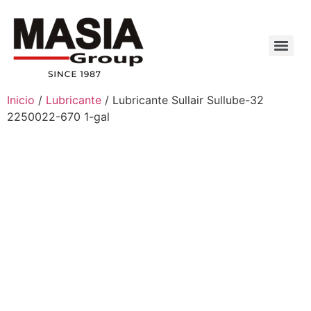
Inicio
/
Lubricante
/ Lubricante Sullair Sullube-32
2250022-670 1-gal