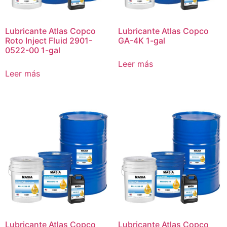
Lubricante Atlas Copco
Lubricante Atlas Copco
Roto Inject Fluid 2901-
GA-4K 1-gal
0522-00 1-gal
Leer más
Leer más
Lubricante Atlas Copco
Lubricante Atlas Copco