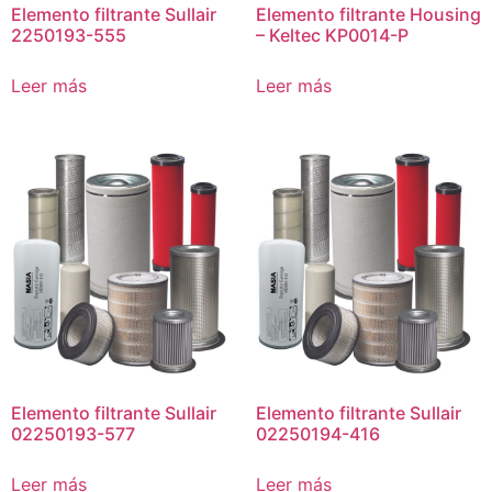
Elemento filtrante Sullair
Elemento filtrante Housing
2250193-555
– Keltec KP0014-P
Leer más
Leer más
Elemento filtrante Sullair
Elemento filtrante Sullair
02250193-577
02250194-416
Leer más
Leer más