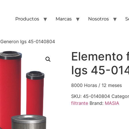
Productos
Marcas
Nosotros
S
e Generon Igs 45-0140804
Elemento f
Igs 45-01
8000 Horas / 12 meses
SKU:
45-0140804
Categor
filtrante
Brand:
MASIA