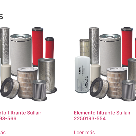
s
o filtrante Sullair
Elemento filtrante Sullair
93-566
2250193-554
más
Leer más