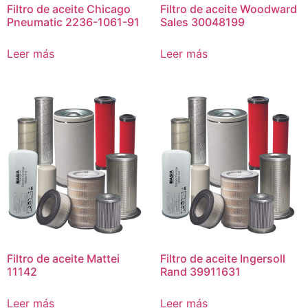
Filtro de aceite Chicago
Filtro de aceite Woodward
Pneumatic 2236-1061-91
Sales 30048199
Leer más
Leer más
Filtro de aceite Mattei
Filtro de aceite Ingersoll
11142
Rand 39911631
Leer más
Leer más