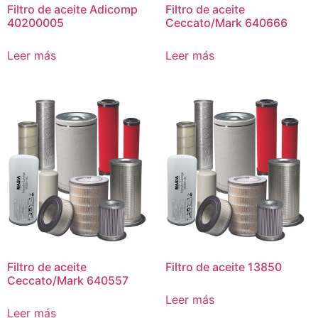
Filtro de aceite Adicomp
Filtro de aceite
40200005
Ceccato/Mark 640666
Leer más
Leer más
Filtro de aceite
Filtro de aceite 13850
Ceccato/Mark 640557
Leer más
Leer más