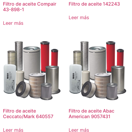
Filtro de aceite Compair
Filtro de aceite 142243
43-898-1
Leer más
Leer más
Filtro de aceite
Filtro de aceite Abac
Ceccato/Mark 640557
American 9057431
Leer más
Leer más