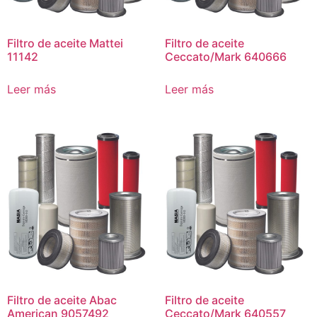
Filtro de aceite Mattei
Filtro de aceite
11142
Ceccato/Mark 640666
Leer más
Leer más
Filtro de aceite Abac
Filtro de aceite
American 9057492
Ceccato/Mark 640557