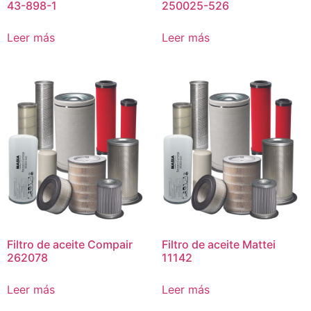
43-898-1
250025-526
Leer más
Leer más
Filtro de aceite Compair
Filtro de aceite Mattei
262078
11142
Leer más
Leer más