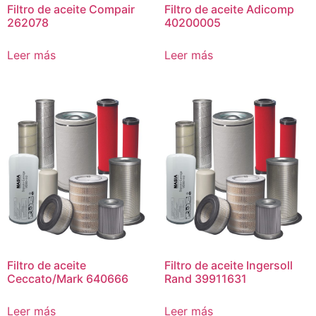
Filtro de aceite Compair
Filtro de aceite Adicomp
262078
40200005
Leer más
Leer más
Filtro de aceite
Filtro de aceite Ingersoll
Ceccato/Mark 640666
Rand 39911631
Leer más
Leer más