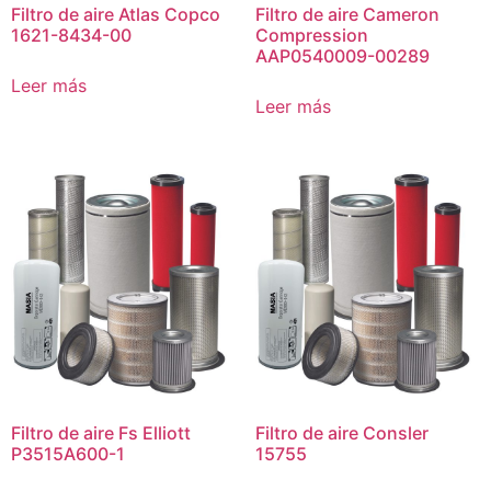
Filtro de aire Atlas Copco
Filtro de aire Cameron
1621-8434-00
Compression
AAP0540009-00289
Leer más
Leer más
Filtro de aire Fs Elliott
Filtro de aire Consler
P3515A600-1
15755