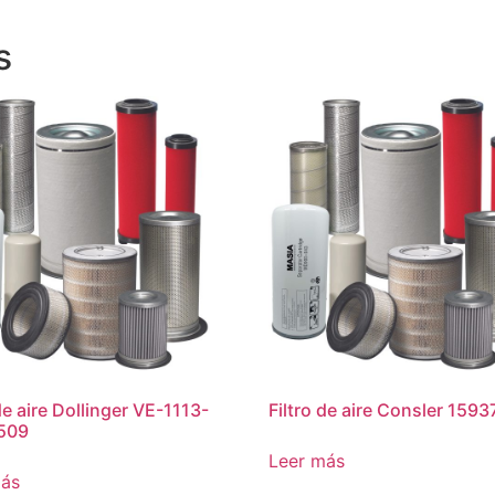
s
de aire Dollinger VE-1113-
Filtro de aire Consler 1593
509
Leer más
más