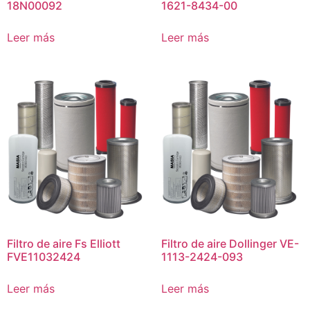
18N00092
1621-8434-00
Leer más
Leer más
Filtro de aire Fs Elliott
Filtro de aire Dollinger VE-
FVE11032424
1113-2424-093
Leer más
Leer más