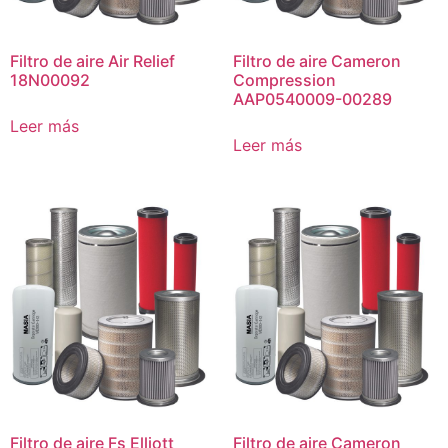
Filtro de aire Air Relief
Filtro de aire Cameron
18N00092
Compression
AAP0540009-00289
Leer más
Leer más
Filtro de aire Fs Elliott
Filtro de aire Cameron