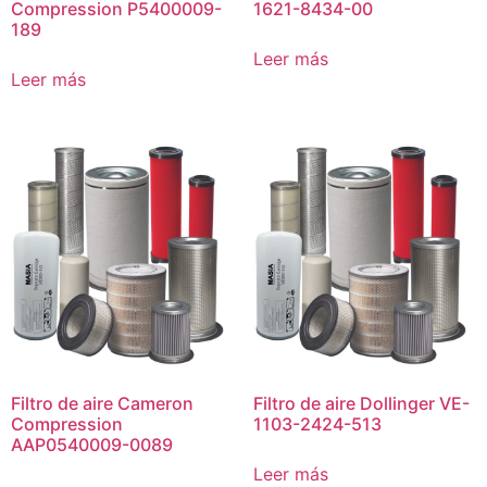
Compression P5400009-
1621-8434-00
189
Leer más
Leer más
Filtro de aire Cameron
Filtro de aire Dollinger VE-
Compression
1103-2424-513
AAP0540009-0089
Leer más