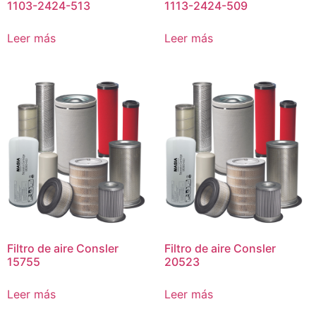
1103-2424-513
1113-2424-509
Leer más
Leer más
Filtro de aire Consler
Filtro de aire Consler
15755
20523
Leer más
Leer más