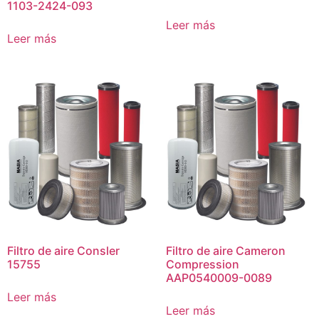
1103-2424-093
Leer más
Leer más
Filtro de aire Consler
Filtro de aire Cameron
15755
Compression
AAP0540009-0089
Leer más
Leer más