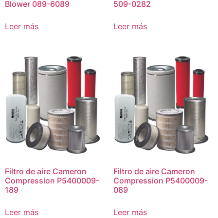
Blower 089-6089
509-0282
Leer más
Leer más
Filtro de aire Cameron
Filtro de aire Cameron
Compression P5400009-
Compression P5400009-
189
089
Leer más
Leer más