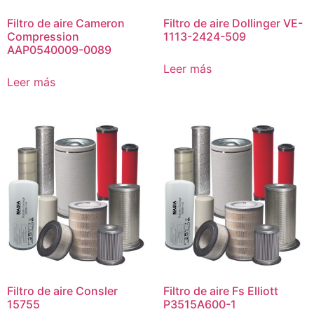
Filtro de aire Cameron
Filtro de aire Dollinger VE-
Compression
1113-2424-509
AAP0540009-0089
Leer más
Leer más
Filtro de aire Consler
Filtro de aire Fs Elliott
15755
P3515A600-1