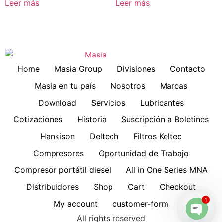
Leer más
Leer más
Home
Masia Group
Divisiones
Contacto
Masia en tu país
Nosotros
Marcas
Download
Servicios
Lubricantes
Cotizaciones
Historia
Suscripción a Boletines
Hankison
Deltech
Filtros Keltec
Compresores
Oportunidad de Trabajo
Compresor portátil diesel
All in One Series MNA
Distribuidores
Shop
Cart
Checkout
1
My account
customer-form
All rights reserved