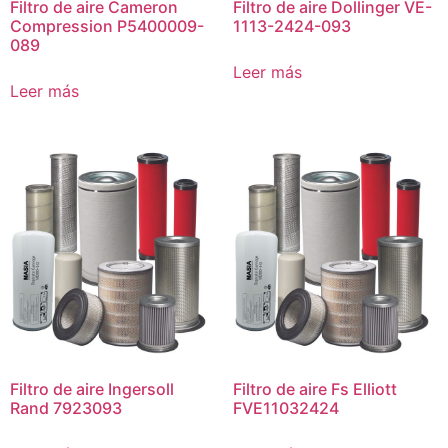
Filtro de aire Cameron
Filtro de aire Dollinger VE-
Compression P5400009-
1113-2424-093
089
Leer más
Leer más
Filtro de aire Ingersoll
Filtro de aire Fs Elliott
Rand 7923093
FVE11032424