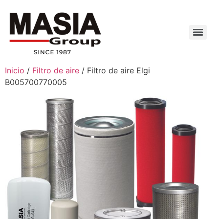
Inicio
/
Filtro de aire
/ Filtro de aire Elgi
B005700770005