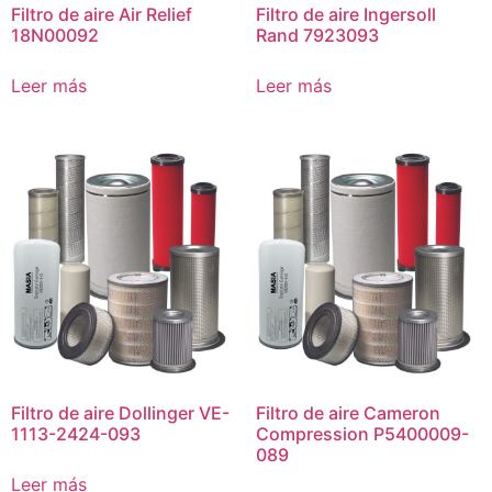
Filtro de aire Air Relief
Filtro de aire Ingersoll
18N00092
Rand 7923093
Leer más
Leer más
Filtro de aire Dollinger VE-
Filtro de aire Cameron
1113-2424-093
Compression P5400009-
089
Leer más