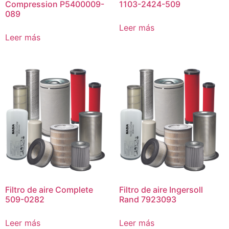
Compression P5400009-
1103-2424-509
089
Leer más
Leer más
Filtro de aire Complete
Filtro de aire Ingersoll
509-0282
Rand 7923093
Leer más
Leer más