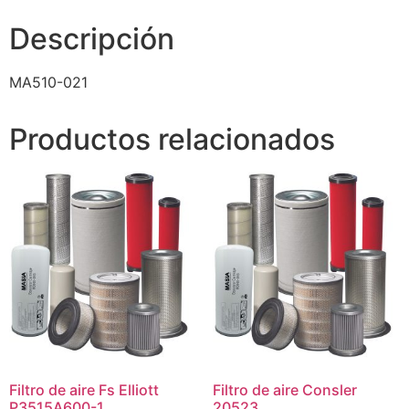
Descripción
MA510-021
Productos relacionados
Filtro de aire Fs Elliott
Filtro de aire Consler
P3515A600-1
20523