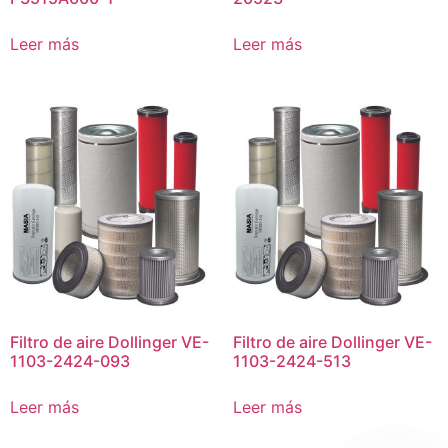
Leer más
Leer más
Filtro de aire Dollinger VE-
Filtro de aire Dollinger VE-
1103-2424-093
1103-2424-513
Leer más
Leer más