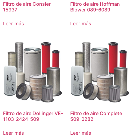
Filtro de aire Consler
Filtro de aire Hoffman
15937
Blower 089-6089
Leer más
Leer más
Filtro de aire Dollinger VE-
Filtro de aire Complete
1103-2424-509
509-0282
Leer más
Leer más