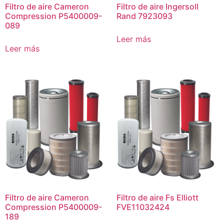
Filtro de aire Cameron
Filtro de aire Ingersoll
Compression P5400009-
Rand 7923093
089
Leer más
Leer más
Filtro de aire Cameron
Filtro de aire Fs Elliott
Compression P5400009-
FVE11032424
189