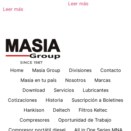
Leer más
Leer más
Home
Masia Group
Divisiones
Contacto
Masia en tu país
Nosotros
Marcas
Download
Servicios
Lubricantes
Cotizaciones
Historia
Suscripción a Boletines
Hankison
Deltech
Filtros Keltec
Compresores
Oportunidad de Trabajo
Compresor portátil diesel
All in One Series MNA