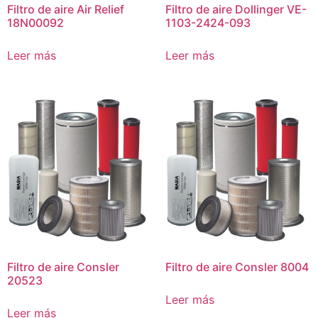
Filtro de aire Air Relief
Filtro de aire Dollinger VE-
18N00092
1103-2424-093
Leer más
Leer más
Filtro de aire Consler
Filtro de aire Consler 8004
20523
Leer más
Leer más