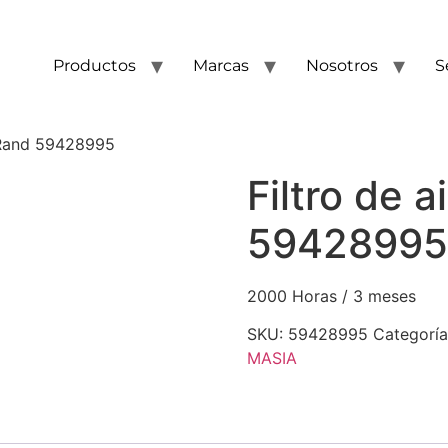
Productos
Marcas
Nosotros
S
l Rand 59428995
Filtro de a
59428995
2000 Horas / 3 meses
SKU:
59428995
Categorí
MASIA