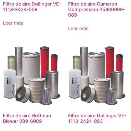
Filtro de aire Dollinger VE-
Filtro de aire Cameron
1113-2424-509
Compression P5400009-
089
Leer más
Leer más
Filtro de aire Hoffman
Filtro de aire Dollinger VE-
Blower 089-6089
1113-2424-093