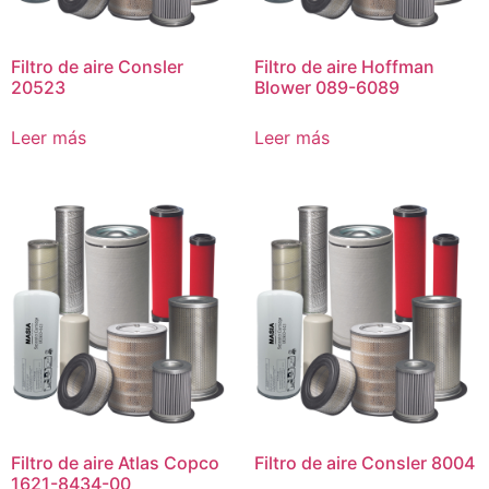
Filtro de aire Consler
Filtro de aire Hoffman
20523
Blower 089-6089
Leer más
Leer más
Filtro de aire Atlas Copco
Filtro de aire Consler 8004
1621-8434-00