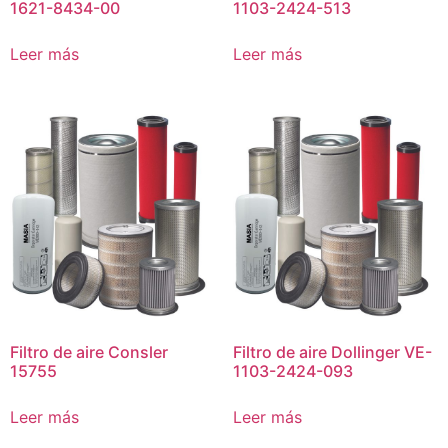
1621-8434-00
1103-2424-513
Leer más
Leer más
Filtro de aire Consler
Filtro de aire Dollinger VE-
15755
1103-2424-093
Leer más
Leer más