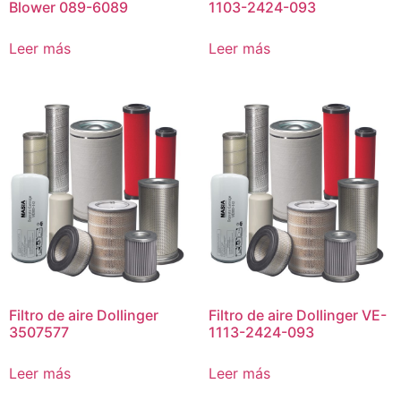
Blower 089-6089
1103-2424-093
Leer más
Leer más
Filtro de aire Dollinger
Filtro de aire Dollinger VE-
3507577
1113-2424-093
Leer más
Leer más