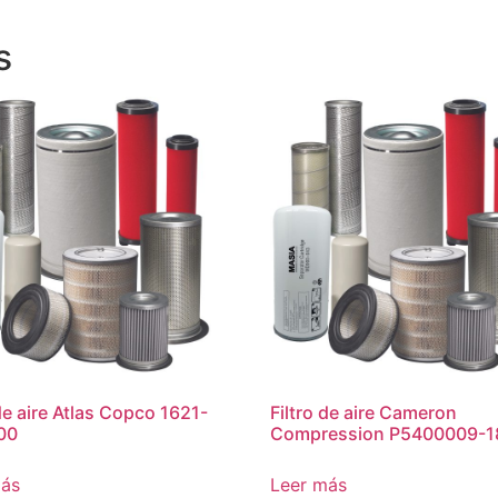
s
 de aire Atlas Copco 1621-
Filtro de aire Cameron
00
Compression P5400009-1
más
Leer más