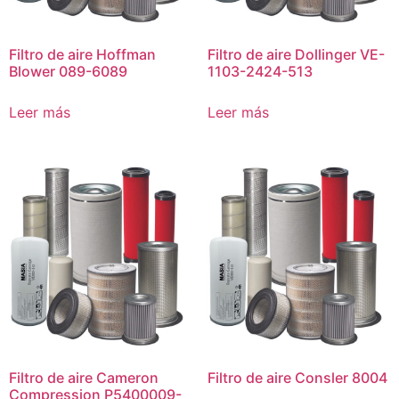
Filtro de aire Hoffman
Filtro de aire Dollinger VE-
Blower 089-6089
1103-2424-513
Leer más
Leer más
Filtro de aire Cameron
Filtro de aire Consler 8004
Compression P5400009-