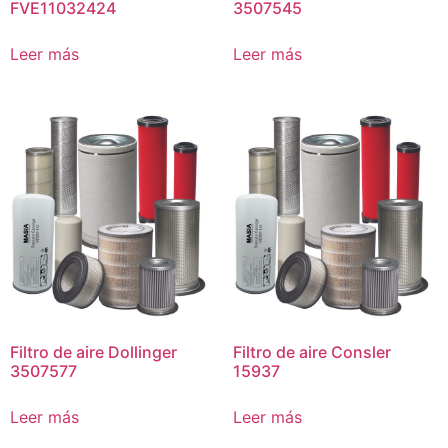
FVE11032424
3507545
Leer más
Leer más
Filtro de aire Dollinger
Filtro de aire Consler
3507577
15937
Leer más
Leer más