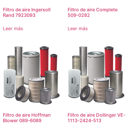
Filtro de aire Ingersoll
Filtro de aire Complete
Rand 7923093
509-0282
Leer más
Leer más
Filtro de aire Hoffman
Filtro de aire Dollinger VE-
Blower 089-6089
1113-2424-513