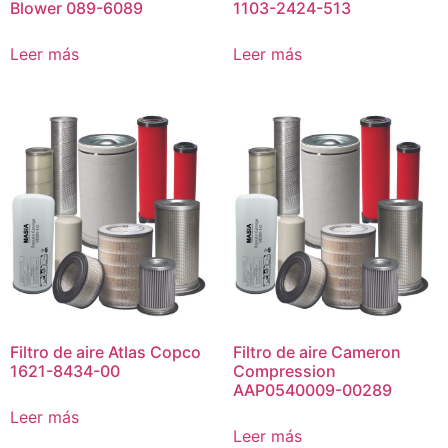
Blower 089-6089
1103-2424-513
Leer más
Leer más
Filtro de aire Atlas Copco
Filtro de aire Cameron
1621-8434-00
Compression
AAP0540009-00289
Leer más
Leer más