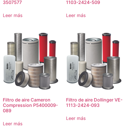
3507577
1103-2424-509
Leer más
Leer más
Filtro de aire Cameron
Filtro de aire Dollinger VE-
Compression P5400009-
1113-2424-093
089
Leer más
Leer más