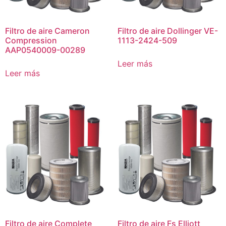
Filtro de aire Cameron
Filtro de aire Dollinger VE-
Compression
1113-2424-509
AAP0540009-00289
Leer más
Leer más
Filtro de aire Complete
Filtro de aire Fs Elliott