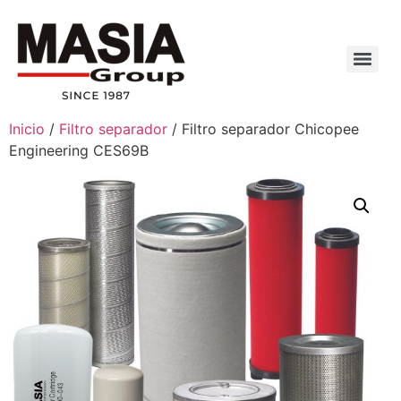
Ir
al
contenido
Inicio
/
Filtro separador
/ Filtro separador Chicopee
Engineering CES69B