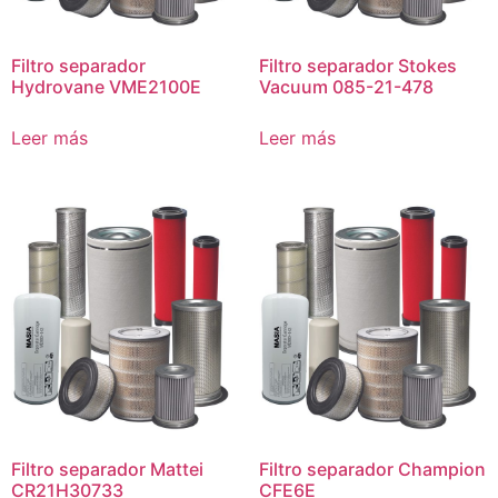
Filtro separador
Filtro separador Stokes
Hydrovane VME2100E
Vacuum 085-21-478
Leer más
Leer más
Filtro separador Mattei
Filtro separador Champion
CR21H30733
CFE6E