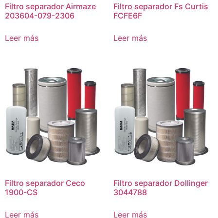
Filtro separador Airmaze
Filtro separador Fs Curtis
203604-079-2306
FCFE6F
Leer más
Leer más
Filtro separador Ceco
Filtro separador Dollinger
1900-CS
3044788
Leer más
Leer más