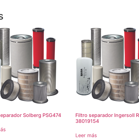
s
 separador Solberg PSG474
Filtro separador Ingersoll 
38019154
más
Leer más